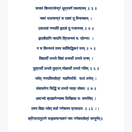
सप्तमं विघ्नराजेन्द्रं धूम्रवर्णं तथाष्टमम् ॥ ३ ॥
नवमं भालचन्द्रं च दशमं तु विनायकम् ।
एकादशं गणपतिं द्वादशं तु गजाननम् ॥ ४ ॥
द्वादशैतानि नामानि त्रिसन्ध्यं यः पठेन्नरः ।
न च विघ्नभयं तस्य सर्वसिद्धिकरं परम् ॥ ५ ॥
विद्यार्थी लभते विद्यां धनार्थी लभते धनम् ।
पुत्रार्थी लभते पुत्रान् मोक्षार्थी लभते गतिम् ॥ ६ ॥
जपेद् गणपतिस्तोत्रं षडभिर्मासैः फलं लभेत् ।
संवत्सरेण सिद्धिं च लभते नात्र संशयः ॥ ७ ॥
अष्टभ्यो ब्राह्मणेभ्यश्च लिखित्वा यः समर्पयेत् ।
तस्य विद्या भवेत् सर्वा गणेशस्य प्रसादतः ॥ ८॥ ।।
श्रीनारदपुराणे सङ्कष्टनाशनं नाम गणेशस्तोत्रं सम्पूर्णम्॥