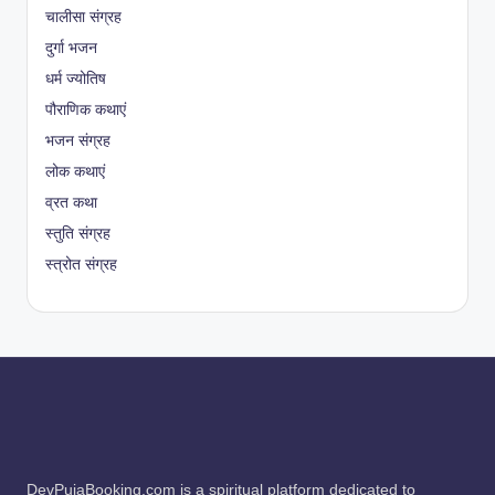
चालीसा संग्रह
दुर्गा भजन
धर्म ज्योतिष
पौराणिक कथाएं
भजन संग्रह
लोक कथाएं
व्रत कथा
स्तुति संग्रह
स्त्रोत संग्रह
DevPujaBooking.com is a spiritual platform dedicated to