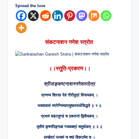
n
Spread the love
g
.
C
o
संकटनाशन गणेश स्त्रोत
m
।।स्तुति-प्रकरण।।
श्रीसङ्कष्टनाशनगणेशस्तोत्र
प्रणम्य शिरसा देवं गौरीपुत्रं विनायकम् ।
भक्तावासं स्मरेन्नित्यमायुष्कामार्थसिद्धये ॥ १ ॥
प्रथमं वक्रतुण्डं च एकदन्तं द्वितीयकम् ।
तृतीयं कृष्णपिङ्गाक्षं गजवक्त्रं चतुर्थकम् ॥ २ ॥
लम्बोदरं पञ्चमं च षष्ठं विकटमेव च ।