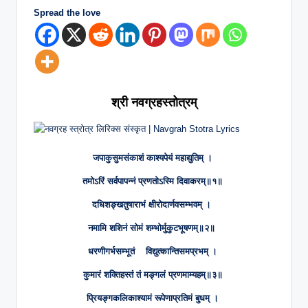
n
Spread the love
g
.
C
o
श्री नवग्रहस्तोत्रम्
m
जपाकुसुमसंकाशं काश्यपेयं महाद्युतिम् ।
तमोऽरिं सर्वपापन्नं प्रणतोऽस्मि दिवाकरम्॥१॥
दधिशङ्खतुषाराभं क्षीरोदार्णवसम्भवम् ।
नमामि शशिनं सोमं शम्भोर्मुकुटभूषणम्॥२॥
धरणीगर्भसम्भूतं विद्युत्कान्तिसमप्रभम् ।
कुमारं शक्तिहस्तं तं मङ्गलं प्रणमाम्यहम्॥३॥
प्रियङ्गकलिकाश्यामं रूपेणाप्रतिमं बुधम् ।