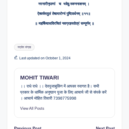
नरनारीनृपाणां च भवेद्दुःस्वप्ननाशनम् ।
ऐश्वर्यमतुलं तेषामारोग्यं पुष्टिवर्धनम् ॥११॥
॥ महर्षिव्यासविरचितं नवग्रहस्तोत्रं सम्पूर्णम् ॥
Tags:
स्त्रोत संग्रह
Last updated on October 1, 2024
MOHIT TIWARI
।। राधे राधे ।। देवपूजाबुकिंग में आपका स्वागत है। सभी
प्रकार के धार्मिक अनुष्ठान पूजा के लिए आचार्य जी से संपर्क करें
। आचार्य मोहित तिवारी 7398775998
View All Posts
Previous Post
Next Post