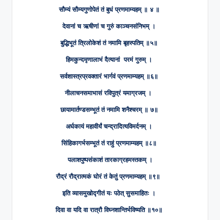
सौम्यं सौम्यगुणोपेतं तं बुधं प्रणमाम्यहम् ॥ ४ ॥
देवानां च ऋषीणां च गुरुं काञ्चनसंनिभम् ।
बुद्धिभूतं त्रिलोकेशं तं नमामि बृहस्पतिम् ॥५॥
हिमकुन्दमृणालाभं दैत्यानां परमं गुरुम् ।
सर्वशास्त्रप्रवक्तारं भार्गवं प्रणमाम्यहम्
॥६॥
नीलाचनसमाभासं रविपुत्रं यमाग्रजम् ।
छायामार्तण्डसम्भूतं तं नमामि शनैश्चरम् ॥ ७॥
अर्घकायं महावीर्यं चन्द्रादित्यविमर्दनम् ।
सिंहिकागर्भसम्भूतं तं राहुं प्रणमाम्यहम् ॥८॥
पलाशपुष्पसंकाशं तारकाग्रहमस्तकम् ।
रौद्रं रौद्रात्मकं घोरं तं केतुं प्रणमाम्यहम् ॥९॥
इति व्यासमुखोद्गीतं यः पठेत् सुसमाहितः ।
दिवा वा यदि वा रात्रौ विघ्नशान्तिर्भविष्यति ॥१०॥