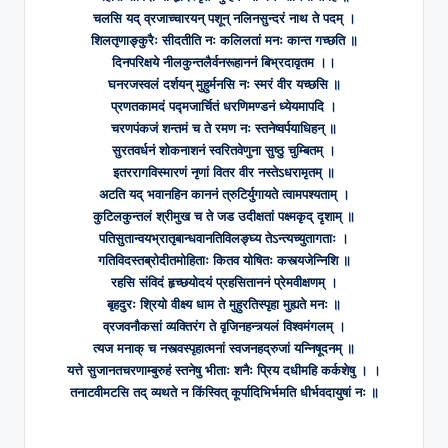
चलसि यद् व्रजाच्चारयन् पशून् नलिनसुन्दरं नाथ ते पदम् ।
शिलतृणाङ्कुरैः सीदतीति नः कलिलतां मनः कान्त गच्छति ॥
दिनपरिक्षये नीलकुन्तलैर्वनरूहाननं बिभ्रदावृतम ।।
घनरजस्वलं दर्शयन् मुहुर्मनसि नः स्मरं वीर यच्छसि ॥
प्रणतकामदं पद्मजार्चितं धरणिमण्डनं ध्येयमापदि ।
चरणपंकजं शन्तमं च ते रमण नः स्तनेष्वर्पयाधिहन् ॥
सुरतवर्धनं शोकनाशनं स्वरितवेणुना सुष्ठु चुम्बितम् ।
इतररागविस्मारणं नृणां वितर वीर नस्तेऽधरामृतम् ॥
अटति यद् भवानहिन काननं त्रुटिर्युगायते त्वामपश्यताम् ।
कुटिलकुन्तलं श्रीमुख च ते जड उदीक्षतां पक्ष्मकृद् दृशाम् ॥
पतिसुतान्वयभ्रातृबान्धवानतिविलङ्घ्य तेऽन्त्यच्युतागताः ।
गतिविदस्तब्रोदीतमोहिताः कितव योषितः कस्त्यजेन्निशि ॥
रहसि संविदं हृच्छयोदयं प्रहसिताननं प्रेमवीक्षणम् ।
बृहदुरः श्रियो वीक्ष्य धाम ते मुहुरतिस्पृहा मुह्यते मनः ॥
व्रजवनौकसां व्यक्तिरंग ते वृजिनहन्त्र्यलं विश्वमंगलम् ।
त्यज मनाक् च नस्त्वस्पृहात्मनां स्वजनहद्रुजां यन्निषूदनम् ॥
यत्ते सुजानतचरणाम्बुरुहं स्तनेषु भीताः शनैः प्रिय दधीमहि कर्कशेषु । ।
तनाटवीमटसि तद् व्यथते न किंस्वित् कूर्पादिभिर्भमति धीर्भवदायुषां नः ॥