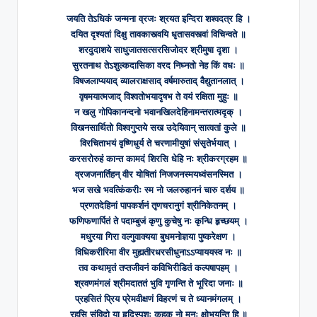
जयति तेऽधिकं जन्मना व्रजः श्रयत इन्दिरा शश्वदत्र हि ।
दयित दृश्यतां दिक्षु तावकास्त्वयि धृतासवस्त्वां विचिन्वते ॥
शरदुदाशये साधुजातसत्सरसिजोदर श्रीमुषा दृशा ।
सुरतनाथ तेऽशुल्कदासिका वरद निघ्नतो नेह किं वधः ॥
विषजलाप्ययाद् व्यालराक्षसाद् वर्षमारुताद् वैद्युतानलात् ।
वृषमयात्मजाद् विश्वतोभयादृषभ ते वयं रक्षिता मुहुः ॥
न खलु गोपिकानन्दनो भवानखिलदेहिनामन्तरात्मदृक् ।
विखनसार्थितो विश्वगुप्तये सख उदेयिवान् सात्वतां कुले ॥
विरचिताभयं वृष्णिधुर्य ते चरणामीयुषां संसृतेर्भयात् ।
करसरोरुहं कान्त कामदं शिरसि धेहि नः श्रीकरग्रहम ॥
व्रजजनार्तिहन् वीर योषितां निजजनस्मयध्वंसनस्मित ।
भज सखे भवत्किंकरीः स्म नो जलरुहाननं चारु दर्शय ॥
प्रणतदेहिनां पापकर्शनं तृणचरानुगं श्रीनिकेतनम् ।
फणिफणार्पितं ते पदाम्बुजं कृणु कुचेषु नः कृन्धि हृच्छयम् ।
मधुरया गिरा वल्गुवाक्यया बुधमनोज्ञया पुष्करेक्षण ।
विधिकरीरिमा वीर मुह्यतीरधरसीधुनाऽऽप्याययस्व नः ॥
तव कथामृतं तप्तजीवनं कविभिरीडितं कल्पषापहम् ।
श्रवणमंगलं श्रीमदाततं भुवि गृणन्ति ते भूरिदा जनाः ॥
प्रहसितं प्रिय प्रेमवीक्षणं विहरणं च ते ध्यानमंगलम् ।
रहसि संविदो या हृदिस्पृशः कुहक नो मनः क्षोभयन्ति हि ॥