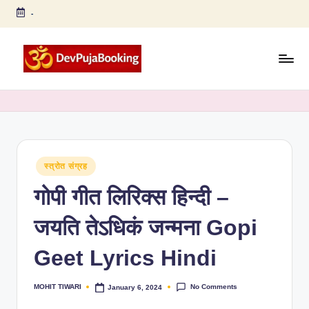
-
Skip
to
content
D
Arti,
Puja,
e
Chalisa,
v
Strotra,
Bhajan,
P
Book
Posted
स्त्रोत संग्रह
u
in
Puja
गोपी गीत लिरिक्स हिन्दी –
ja
Online
B
जयति तेऽधिकं जन्मना Gopi
o
Geet Lyrics Hindi
o
ki
No Comments
MOHIT TIWARI
January 6, 2024
Posted
by