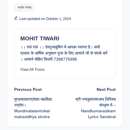
Tags:
स्त्रोत संग्रह
Last updated on October 1, 2024
MOHIT TIWARI
।। राधे राधे ।। देवपूजाबुकिंग में आपका स्वागत है। सभी
प्रकार के धार्मिक अनुष्ठान पूजा के लिए आचार्य जी से संपर्क करें
। आचार्य मोहित तिवारी 7398775998
View All Posts
Post
Previous Post
Next Post
मुण्डमालातन्त्रोक्त महाविद्या
श्री नन्दकुमाराष्टकम् लिरिक्स
navigation
स्त्रोत।
संस्कृत में –
Mundmalatantrokat
Nandkumarastkam
mahavidhya strotra
Lyrics Sanskrat