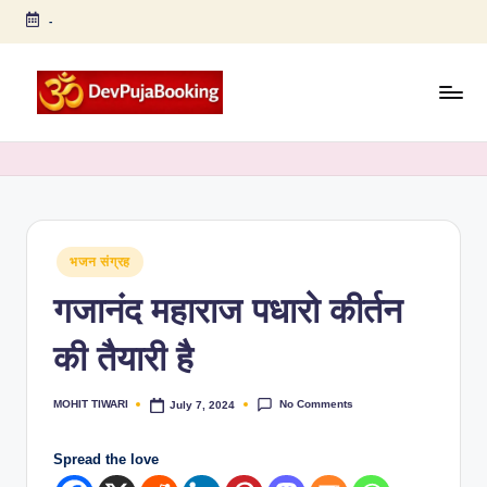
-
Skip
to
content
D
Arti,
Puja,
e
Chalisa,
v
Strotra,
Bhajan,
P
Book
Posted
भजन संग्रह
u
in
Puja
गजानंद महाराज पधारो कीर्तन
ja
Online
B
की तैयारी है
o
No Comments
MOHIT TIWARI
July 7, 2024
Posted
o
by
ki
Spread the love