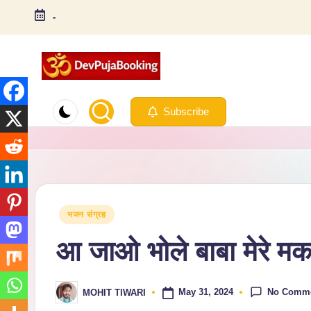
-
Skip
to
content
D
Arti,
Subscribe
Puja,
e
Chalisa,
v
Strotra,
Bhajan,
P
Book
uj
Puja
Posted
भजन संग्रह
in
Online
a
आ जाओ भोले बाबा मेरे मक
B
No Comm
o
May 31, 2024
MOHIT TIWARI
Posted
by