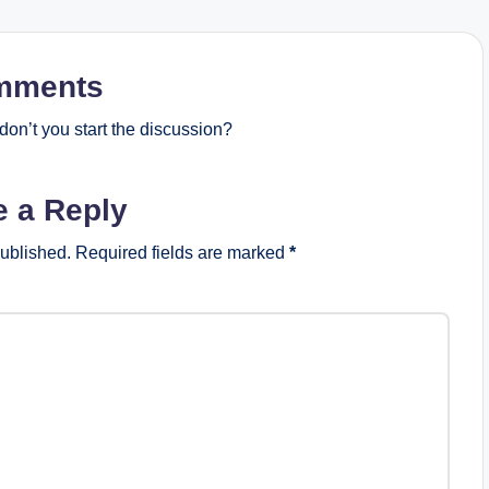
mments
on’t you start the discussion?
e a Reply
published.
Required fields are marked
*