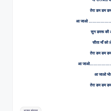
तेरा डम डम डमर
आ जाओ …………
सुन डमरू की 
सीता माँ को ल
तेरा डम डम डमर
आ जाओ……………
आ जाओ भोले 
तेरा डम डम डमर
भजन संग्रह